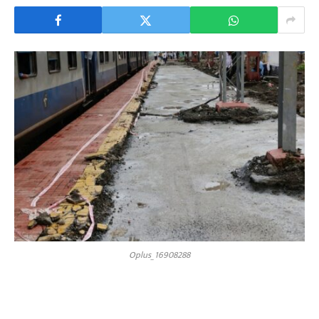
Oplus_16908288