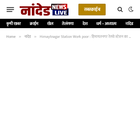
सबस्क्राईब
कृषी खबर
क्राईम
खेल
तेलंगणा
देश
धर्म – अध्यात्म
नांदेड
Home
नांदेड
Himaytnagar Station Work poor : हिमायतनगर रेलवे स्टेशन का काम अधूरा – ठेकेदार की लापरवाही से यात्रियों की जान पर बन आई!
»
»