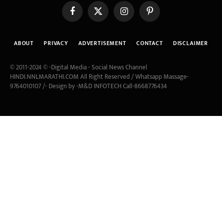
Facebook
X
Instagram
Pinterest
(Twitter)
ABOUT
PRIVACY
ADVERTISEMENT
CONTACT
DISCLAIMER
© 2011-2024 © -Digital Media - Social News Channel
HINDI.NNLMARATHI.COM All Right Reserved / Whatsapp Massage-
9764010107 /- Design by -M&D INFOTECH Call-8668776434