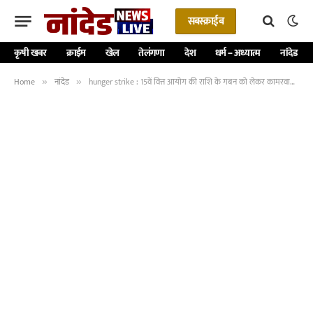
सबस्क्राईब
कृषी खबर
क्राईम
खेल
तेलंगणा
देश
धर्म – अध्यात्म
नांदेड
Home
नांदेड
hunger strike : 15वें वित्त आयोग की राशि के गबन को लेकर कामरवाड़ी में सामाजिक कार्यकर्ता भूख हड़ताल पर
»
»