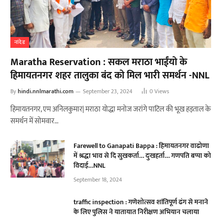
नांदेड
Maratha Reservation : सकल मराठा भाईंयो के
हिमायतनगर शहर तालुका बंद को मिल भारी समर्थन -NNL
By
hindi.nnlmarathi.com
September 23, 2024
0
Views
हिमायतनगर, एम अनिलकुमार| मराठा योद्धा मनोज जरांगे पाटिल की भूख हड़ताल के
समर्थन में सोमवार…
Farewell to Ganapati Bappa : हिमायतनगर वाढोणा
में श्रद्धा भाव से दि सुखकर्ता… दुःखहर्ता… गणपति बप्पा को
विदाई…NNL
September 18, 2024
traffic inspection : गणेशोत्सव शांतिपूर्ण ढंग से मनाने
के लिए पुलिस ने यातायात निरीक्षण अभियान चलाया