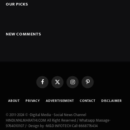
OUR PICKS
NEW COMMENTS
Facebook
X
Instagram
Pinterest
(Twitter)
ABOUT
PRIVACY
ADVERTISEMENT
CONTACT
DISCLAIMER
© 2011-2024 © -Digital Media - Social News Channel
HINDI.NNLMARATHI.COM All Right Reserved / Whatsapp Massage-
9764010107 /- Design by -M&D INFOTECH Call-8668776434