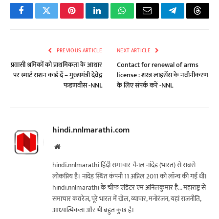
Facebook
Twitter
Pinterest
LinkedIn
WhatsApp
Email
Telegram
Threa
PREVIOUS ARTICLE
NEXT ARTICLE
प्रवासी श्रमिकों को प्राथमिकता के आधार
Contact for renewal of arms
पर स्मार्ट राशन कार्ड दें – मुख्यमंत्री देवेद्र
license : शस्त्र लाइसेंस के नवीनीकरण
फडणवीस -NNL
के लिए संपर्क करें -NNL
hindi.nnlmarathi.com
Website
hindi.nnlmarathi हिंदी समाचार चैनल नांदेड़ (भारत) से सबसे
लोकप्रिय है। नांदेड़ स्थित कंपनी 11 अप्रिल 2011 को लॉन्च की गई थी।
hindi.nnlmarathi के चीफ एडिटर एम अनिलकुमार है... महाराष्ट्र से
समाचार कवरेज, पूरे भारत में खेल, व्यापार, मनोरंजन, यहां राजनीति,
आध्यात्मिकता और भी बहुत कुछ है।