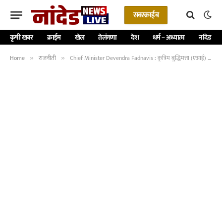
सबस्क्राईब
कृषी खबर
क्राईम
खेल
तेलंगणा
देश
धर्म – अध्यात्म
नांदेड
Home
राजनीती
Chief Minister Devendra Fadnavis : कृत्रिम बुद्धिमत्ता (एआई) का इस्तेमाल कर सड़क सुरक्षा बढ़ाने पर दें जोर – मुख्यमंत्री देवेंद्र फडणवीस – NNL
»
»