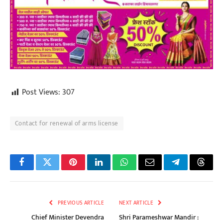
Post Views:
307
Contact for renewal of arms license
Facebook
Twitter
Pinterest
LinkedIn
WhatsApp
Email
Telegram
Threa
PREVIOUS ARTICLE
NEXT ARTICLE
Chief Minister Devendra
Shri Parameshwar Mandir :