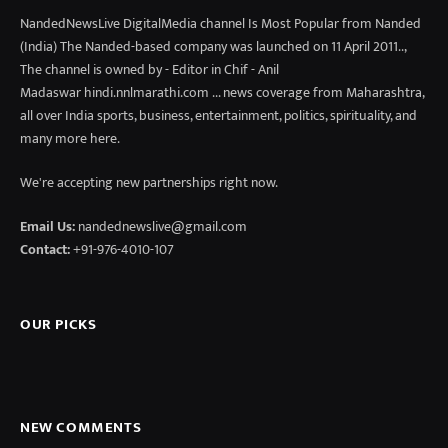
NandedNewsLive DigitalMedia channel Is Most Popular from Nanded
(India) The Nanded-based company was launched on 11 April 2011..,
The channel is owned by - Editor in Chif - Anil
Madaswar hindi.nnlmarathi.com ... news coverage from Maharashtra,
all over India sports, business, entertainment, politics, spirituality, and
many more here.
We're accepting new partnerships right now.
Email Us:
nandednewslive@gmail.com
Contact:
+91-976-4010-107
OUR PICKS
NEW COMMENTS