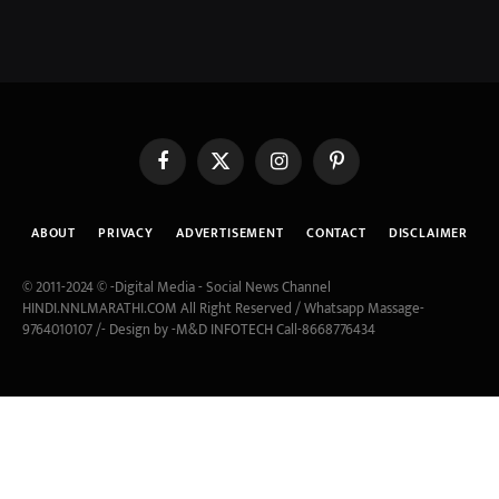
Facebook
X
Instagram
Pinterest
(Twitter)
ABOUT
PRIVACY
ADVERTISEMENT
CONTACT
DISCLAIMER
© 2011-2024 © -Digital Media - Social News Channel
HINDI.NNLMARATHI.COM All Right Reserved / Whatsapp Massage-
9764010107 /- Design by -M&D INFOTECH Call-8668776434