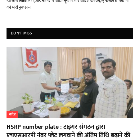
Strom winde : हिमायतनगर में आंधी-तूफान और बारिश का कहर; फसलें व मकानों
को भारी नुकसान
DON'T MISS
नांदेड
HSRP number plate : टाइगर संगठन द्वारा
एचएसआरपी नंबर प्लेट लगवाने की अंतिम तिथि बढ़ाने की