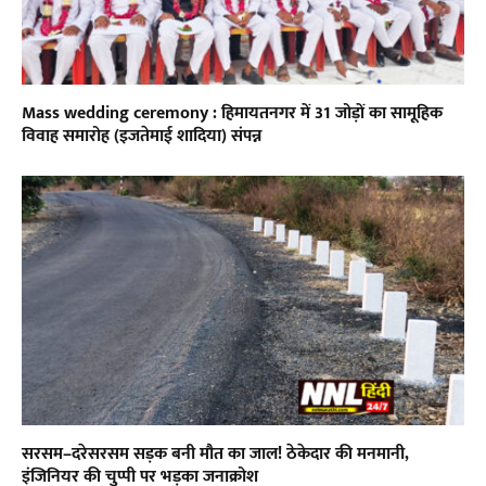
Mass wedding ceremony : हिमायतनगर में 31 जोड़ों का सामूहिक
विवाह समारोह (इजतेमाई शादिया) संपन्न
सरसम–दरेसरसम सड़क बनी मौत का जाल! ठेकेदार की मनमानी,
इंजिनियर की चुप्पी पर भड़का जनाक्रोश