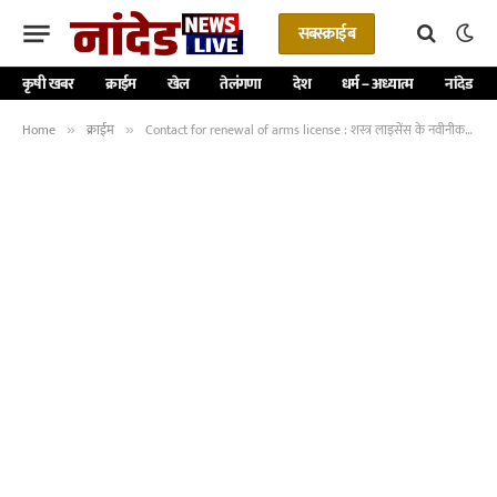
सबस्क्राईब
कृषी खबर
क्राईम
खेल
तेलंगणा
देश
धर्म – अध्यात्म
नांदेड
Home
क्राईम
Contact for renewal of arms license : शस्त्र लाइसेंस के नवीनीकरण के लिए संपर्क करें -NNL
»
»