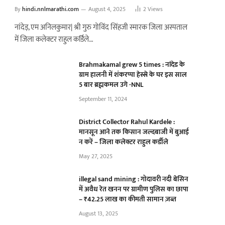
By
hindi.nnlmarathi.com
August 4, 2025
2
Views
नांदेड़, एम अनिलकुमार| श्री गुरु गोविंद सिंहजी स्मारक जिला अस्पताल
में जिला कलेक्टर राहुल कर्डिले…
Brahmakamal grew 5 times : नांदेड के
ग्राम हालनी में शंकरप्पा हेस्से के घर इस साल
5 बार ब्रह्मकमल उगे -NNL
September 11, 2024
District Collector Rahul Kardele :
मानसून आने तक किसान जल्दबाजी में बुआई
न करें – जिला कलेक्टर राहुल कर्डीले
May 27, 2025
illegal sand mining : गोदावरी नदी बेसिन
में अवैध रेत खनन पर ग्रामीण पुलिस का छापा
– ₹42.25 लाख का कीमती सामान ज़ब्त
August 13, 2025