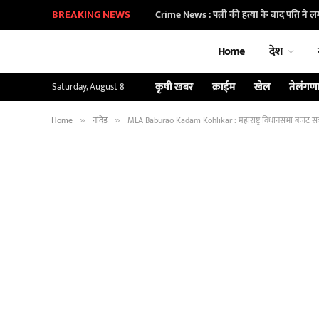
BREAKING NEWS
Crime News : पत्नी की हत्या के बाद पति ने ल
Home
देश
कृषी खबर
क्राईम
खेल
तेलंगण
Saturday, August 8
Home
नांदेड
MLA Baburao Kadam Kohlikar : महाराष्ट्र विधानसभा बजट सत्
»
»