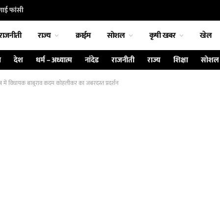
गाई फांसी
राजनीती
राज्य
क्राईम
सोशल
कृषी खबर
खेल
ा
देश
धर्म – अध्यात्म
नांदेड
राजनीती
राज्य
शिक्षा
सोशल
र में विधायक बाबुराव कदम कोहलीकर का जबरदस्त प्रदर्शन