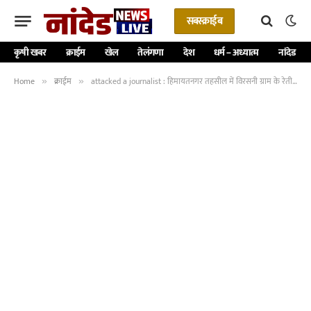
सबस्क्राईब
कृषी खबर
क्राईम
खेल
तेलंगणा
देश
धर्म – अध्यात्म
नांदेड
Home
क्राईम
attacked a journalist : हिमायतनगर तहसील में विरसनी ग्राम के रेतीमाफिया ने पत्रकार पर किया हमला
»
»