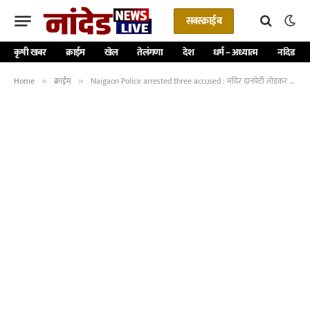
सबस्क्राईब
कृषी खबर
क्राईम
खेल
तेलंगणा
देश
धर्म – अध्यात्म
नांदेड
Home
क्राईम
Naigaon Police arrested three accused : मंदिर दानपेटी तोड़कर चोरी करनेवाले तीन आरोपियों को नायगांव पुलिस ने किया गिरफ्तार; न्यायिक हिरासत में भेजा गया -NNL
»
»