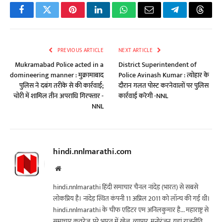
Facebook
Twitter
Pinterest
LinkedIn
WhatsApp
Email
Telegram
Threa
PREVIOUS ARTICLE
NEXT ARTICLE
Mukramabad Police acted in a
District Superintendent of
domineering manner : मुक्रामाबाद
Police Avinash Kumar : त्योहार के
पुलिस ने दबंग तरीके से की कार्रवाई;
दौरान गलत पोस्ट करनेवालों पर पुलिस
चोरी में शामिल तीन अपराधि गिरफ्तार -
कार्रवाई करेगी -NNL
NNL
hindi.nnlmarathi.com
Website
hindi.nnlmarathi हिंदी समाचार चैनल नांदेड़ (भारत) से सबसे
लोकप्रिय है। नांदेड़ स्थित कंपनी 11 अप्रिल 2011 को लॉन्च की गई थी।
hindi.nnlmarathi के चीफ एडिटर एम अनिलकुमार है... महाराष्ट्र से
समाचार कवरेज, पूरे भारत में खेल, व्यापार, मनोरंजन, यहां राजनीति,