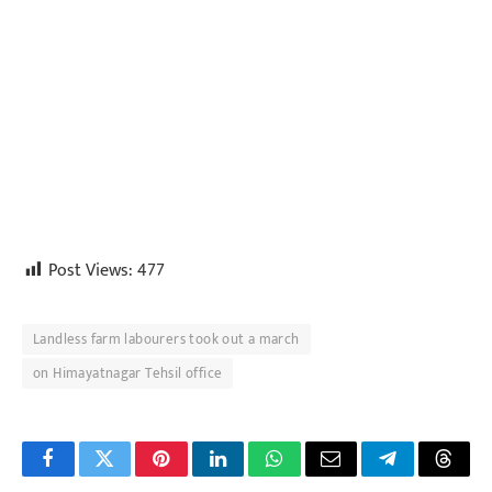
Post Views:
477
Landless farm labourers took out a march
on Himayatnagar Tehsil office
Facebook
Twitter
Pinterest
LinkedIn
WhatsApp
Email
Telegram
Threa