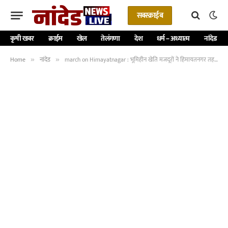
सबस्क्राईब
कृषी खबर
क्राईम
खेल
तेलंगणा
देश
धर्म – अध्यात्म
नांदेड
Home
नांदेड
march on Himayatnagar : भूमिहीन खेति मजदूरों ने हिमायतनगर तहसील कार्यालय पर मार्च निकाला
»
»