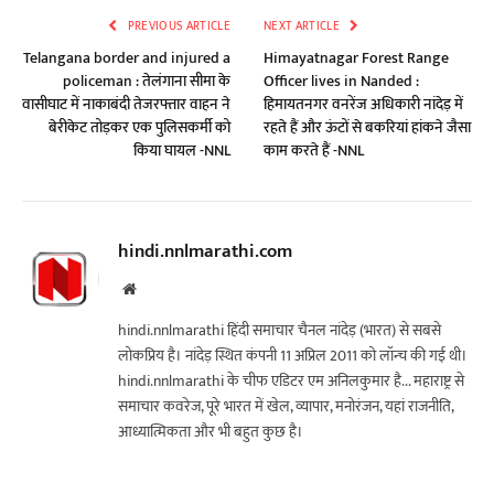
PREVIOUS ARTICLE
NEXT ARTICLE
Telangana border and injured a
Himayatnagar Forest Range
policeman : तेलंगाना सीमा के
Officer lives in Nanded :
वासीघाट में नाकाबंदी तेजरफ्तार वाहन ने
हिमायतनगर वनरेंज अधिकारी नांदेड़ में
बेरीकेट तोड़कर एक पुलिसकर्मी को
रहते हैं और ऊंटों से बकरियां हांकने जैसा
किया घायल -NNL
काम करते हैं -NNL
hindi.nnlmarathi.com
Website
hindi.nnlmarathi हिंदी समाचार चैनल नांदेड़ (भारत) से सबसे
लोकप्रिय है। नांदेड़ स्थित कंपनी 11 अप्रिल 2011 को लॉन्च की गई थी।
hindi.nnlmarathi के चीफ एडिटर एम अनिलकुमार है... महाराष्ट्र से
समाचार कवरेज, पूरे भारत में खेल, व्यापार, मनोरंजन, यहां राजनीति,
आध्यात्मिकता और भी बहुत कुछ है।