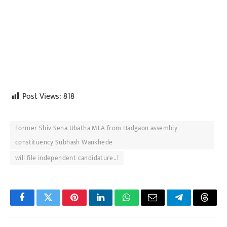
Post Views:
818
Former Shiv Sena Ubatha MLA from Hadgaon assembly
constituency Subhash Wankhede
will file independent candidature..!
Facebook
Twitter
Pinterest
LinkedIn
WhatsApp
Email
Telegram
Threa