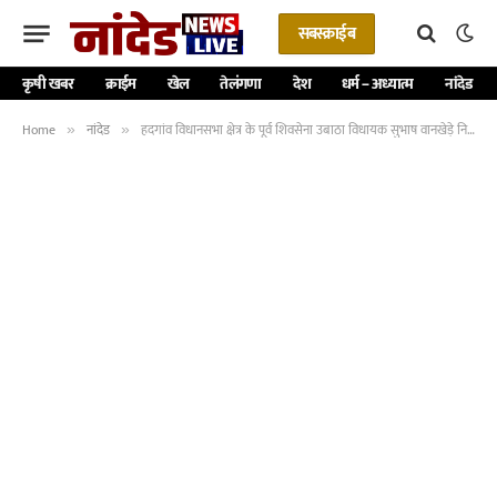
सबस्क्राईब
कृषी खबर
क्राईम
खेल
तेलंगणा
देश
धर्म – अध्यात्म
नांदेड
Home
नांदेड
हदगांव विधानसभा क्षेत्र के पूर्व शिवसेना उबाठा विधायक सुभाष वानखेड़े निर्दलीय उम्मीदवारी दाखिल करेंगे..! -NNL
»
»