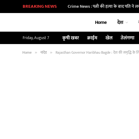
BREAKING NEWS
Crime News : पत्नी की हत्या के बाद पति ने ल
Home
देश
कृषी खबर
क्राईम
खेल
तेलंगणा
Friday, August 7
Home
नांदेड
Rajasthan Governor Haribhau Bagde : देश की समृद्धि के लिए छ
»
»