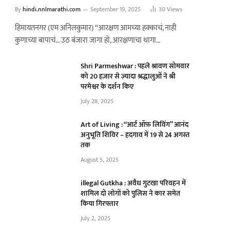
By
hindi.nnlmarathi.com
September 19, 2025
30
Views
हिमायतनगर (एम अनिलकुमार) “आरक्षण आमच्या हक्काचं, नाही
कुणाच्या बापाचं… उठ बंजारा जागा हो, आरक्षणाचा धागा…
Shri Parmeshwar : पहले श्रावण सोमवार
को 20 हज़ार से ज़्यादा श्रद्धालुओं ने श्री
परमेश्वर के दर्शन किए
July 28, 2025
Art of Living : “आर्ट ऑफ़ लिविंग” आनंद
अनुभूति शिविर – हदगाव में 19 से 24 अगस्त
तक
August 5, 2025
illegal Gutkha : अवैध गुटखा परिवहन में
शामिल दो लोगों को पुलिस ने कार समेत
किया गिरफ्तार
July 2, 2025