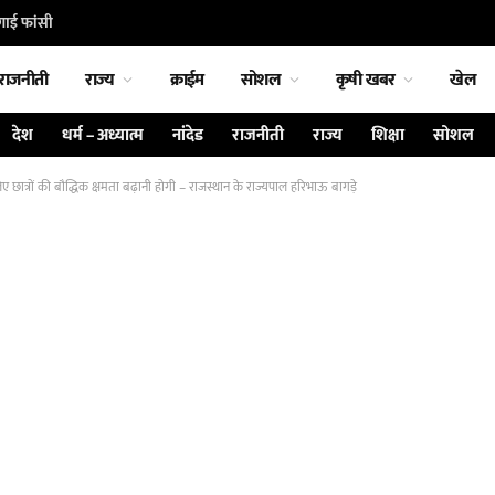
गाई फांसी
राजनीती
राज्य
क्राईम
सोशल
कृषी खबर
खेल
देश
धर्म – अध्यात्म
नांदेड
राजनीती
राज्य
शिक्षा
सोशल
ात्रों की बौद्धिक क्षमता बढ़ानी होगी – राजस्थान के राज्यपाल हरिभाऊ बागड़े