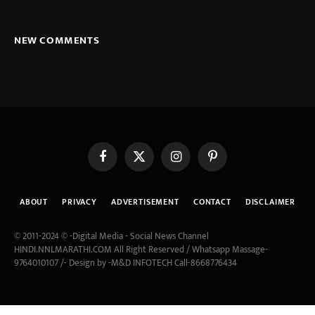
NEW COMMENTS
Facebook
X
Instagram
Pinterest
(Twitter)
ABOUT
PRIVACY
ADVERTISEMENT
CONTACT
DISCLAIMER
© 2011-2024 © -Digital Media - Social News Channel
HINDI.NNLMARATHI.COM All Right Reserved / Whatsapp Massage-
9764010107 /- Design by -M&D INFOTECH Call-8668776434