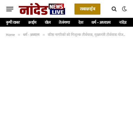
सबस्क्राईब
कृषी खबर
क्राईम
खेल
तेलंगणा
देश
धर्म – अध्यात्म
नांदेड
Home
धर्म - अध्यात्म
वरिष्ठ नागरिकों को निःशुल्क तीर्थयात्रा, मुख्यमंत्री तीर्थयात्रा योजना हेतु आवेदन करने की अपील -NNL
»
»