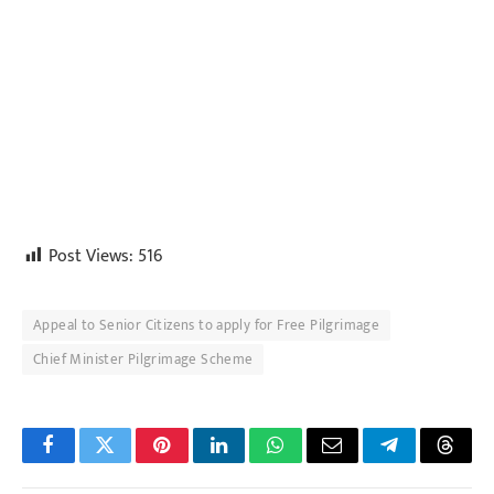
Post Views:
516
Appeal to Senior Citizens to apply for Free Pilgrimage
Chief Minister Pilgrimage Scheme
Facebook
Twitter
Pinterest
LinkedIn
WhatsApp
Email
Telegram
Threa