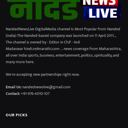
NandedNewsLive DigitalMedia channel Is Most Popular from Nanded
(India) The Nanded-based company was launched on 11 April 2011..,
The channel is owned by - Editor in Chif - Anil
Madaswar hindi.nnlmarathi.com ... news coverage from Maharashtra,
all over India sports, business, entertainment, politics, spirituality, and
many more here.
We're accepting new partnerships right now.
Email Us:
nandednewslive@gmail.com
Contact:
+91-976-4010-107
OUR PICKS