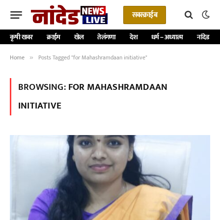
सबस्क्राईब
कृषी खबर
क्राईम
खेल
तेलंगणा
देश
धर्म – अध्यात्म
नांदेड
Home
Posts Tagged "for Mahashramdaan initiative"
»
BROWSING:
FOR MAHASHRAMDAAN
INITIATIVE