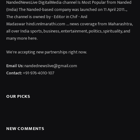
NandedNewsLive DigitalMedia channel Is Most Popular from Nanded
(India) The Nanded-based company was launched on 11 April 2011..,
The channel is owned by - Editor in Chif - Anil
Madaswar hindi.nnlmarathi.com ... news coverage from Maharashtra,
all over India sports, business, entertainment, politics, spirituality, and
many more here.
We're accepting new partnerships right now.
Email Us:
nandednewslive@gmail.com
Contact:
+91-976-4010-107
OUR PICKS
NEW COMMENTS