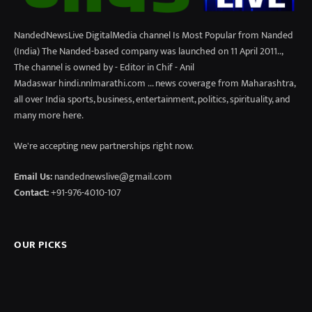
NandedNewsLive DigitalMedia channel Is Most Popular from Nanded
(India) The Nanded-based company was launched on 11 April 2011..,
The channel is owned by - Editor in Chif - Anil
Madaswar hindi.nnlmarathi.com ... news coverage from Maharashtra,
all over India sports, business, entertainment, politics, spirituality, and
many more here.
We're accepting new partnerships right now.
Email Us:
nandednewslive@gmail.com
Contact:
+91-976-4010-107
OUR PICKS