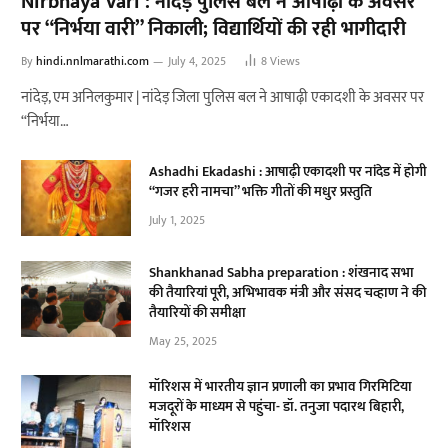
Nirbhaya Vari : नांदेड़ पुलिस बल ने आषाढ़ी के अवसर
पर “निर्भया वारी” निकाली; विद्यार्थियों की रही भागीदारी
By
hindi.nnlmarathi.com
July 4, 2025
8
Views
नांदेड़, एम अनिलकुमार | नांदेड़ जिला पुलिस बल ने आषाढ़ी एकादशी के अवसर पर
“निर्भया…
Ashadhi Ekadashi : आषाढ़ी एकादशी पर नांदेड में होगी
“गजर हरी नामचा” भक्ति गीतों की मधुर प्रस्तुति
July 1, 2025
Shankhanad Sabha preparation : शंखनाद सभा
की तैयारियां पूरी, अभिभावक मंत्री और संसद चव्हाण ने की
तैयारियों की समीक्षा
May 25, 2025
मॉरिशस में भारतीय ज्ञान प्रणाली का प्रभाव गिरमिटिया
मजदूरों के माध्यम से पहुंचा- डॉ. तनुजा पदारथ बिहारी,
मॉरिशस