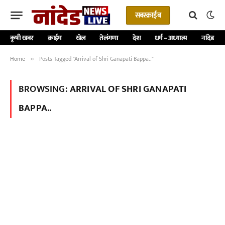
सबस्क्राईब
कृषी खबर
क्राईम
खेल
तेलंगणा
देश
धर्म – अध्यात्म
नांदेड
Home
Posts Tagged "Arrival of Shri Ganapati Bappa.."
»
BROWSING:
ARRIVAL OF SHRI GANAPATI
BAPPA..